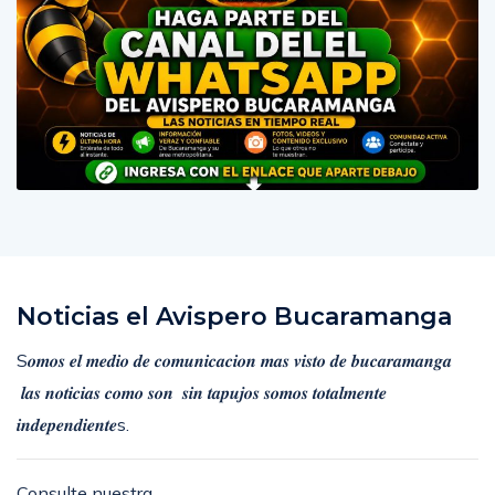
Noticias el Avispero Bucaramanga
S𝒐𝒎𝒐𝒔 𝒆𝒍 𝒎𝒆𝒅𝒊𝒐 𝒅𝒆 𝒄𝒐𝒎𝒖𝒏𝒊𝒄𝒂𝒄𝒊𝒐𝒏 𝒎𝒂𝒔 𝒗𝒊𝒔𝒕𝒐 𝒅𝒆 𝒃𝒖𝒄𝒂𝒓𝒂𝒎𝒂𝒏𝒈𝒂
𝒍𝒂𝒔 𝒏𝒐𝒕𝒊𝒄𝒊𝒂𝒔 𝒄𝒐𝒎𝒐 𝒔𝒐𝒏 𝒔𝒊𝒏 𝒕𝒂𝒑𝒖𝒋𝒐𝒔 𝒔𝒐𝒎𝒐𝒔 𝒕𝒐𝒕𝒂𝒍𝒎𝒆𝒏𝒕𝒆
𝒊𝒏𝒅𝒆𝒑𝒆𝒏𝒅𝒊𝒆𝒏𝒕𝒆s.
Consulte nuestra