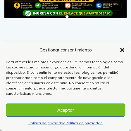
Gestionar consentimiento
Noticias el Avispero Bucaramanga
Para ofrecer las mejores experiencias, utilizamos tecnologías como
las cookies para almacenar y/o acceder a la información del
S𝒐𝒎𝒐𝒔 𝒆𝒍 𝒎𝒆𝒅𝒊𝒐 𝒅𝒆 𝒄𝒐𝒎𝒖𝒏𝒊𝒄𝒂𝒄𝒊𝒐𝒏 𝒎𝒂𝒔 𝒗𝒊𝒔𝒕𝒐 𝒅𝒆 𝒃𝒖𝒄𝒂𝒓𝒂𝒎𝒂𝒏𝒈𝒂
dispositivo. El consentimiento de estas tecnologías nos permitirá
𝒍𝒂𝒔 𝒏𝒐𝒕𝒊𝒄𝒊𝒂𝒔 𝒄𝒐𝒎𝒐 𝒔𝒐𝒏 𝒔𝒊𝒏 𝒕𝒂𝒑𝒖𝒋𝒐𝒔 𝒔𝒐𝒎𝒐𝒔 𝒕𝒐𝒕𝒂𝒍𝒎𝒆𝒏𝒕𝒆
procesar datos como el comportamiento de navegación o las
identificaciones únicas en este sitio. No consentir o retirar el
𝒊𝒏𝒅𝒆𝒑𝒆𝒏𝒅𝒊𝒆𝒏𝒕𝒆s.
consentimiento, puede afectar negativamente a ciertas
características y funciones.
Consulte nuestra
Aceptar
Política de Privacidad
Política de privacidad
Política de privacidad