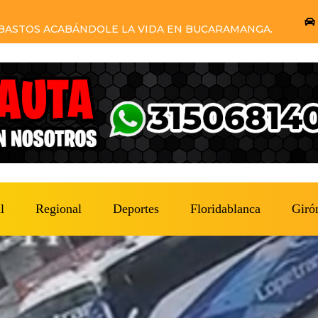
DE COMETER EL HOMICIDIO Y EL GRUPO DE
RON.
l
Regional
Deportes
Floridablanca
Giró