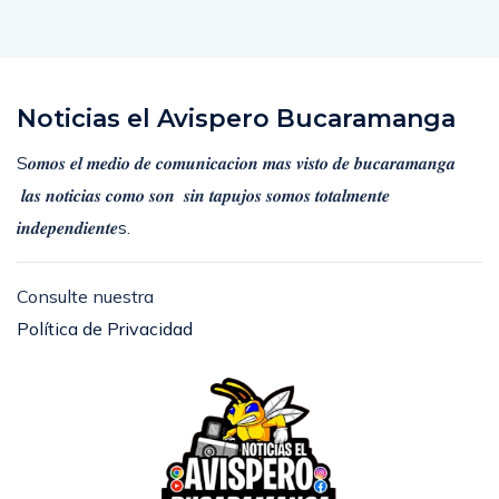
Noticias el Avispero Bucaramanga
S𝒐𝒎𝒐𝒔 𝒆𝒍 𝒎𝒆𝒅𝒊𝒐 𝒅𝒆 𝒄𝒐𝒎𝒖𝒏𝒊𝒄𝒂𝒄𝒊𝒐𝒏 𝒎𝒂𝒔 𝒗𝒊𝒔𝒕𝒐 𝒅𝒆 𝒃𝒖𝒄𝒂𝒓𝒂𝒎𝒂𝒏𝒈𝒂
𝒍𝒂𝒔 𝒏𝒐𝒕𝒊𝒄𝒊𝒂𝒔 𝒄𝒐𝒎𝒐 𝒔𝒐𝒏 𝒔𝒊𝒏 𝒕𝒂𝒑𝒖𝒋𝒐𝒔 𝒔𝒐𝒎𝒐𝒔 𝒕𝒐𝒕𝒂𝒍𝒎𝒆𝒏𝒕𝒆
𝒊𝒏𝒅𝒆𝒑𝒆𝒏𝒅𝒊𝒆𝒏𝒕𝒆s.
Consulte nuestra
Política de Privacidad