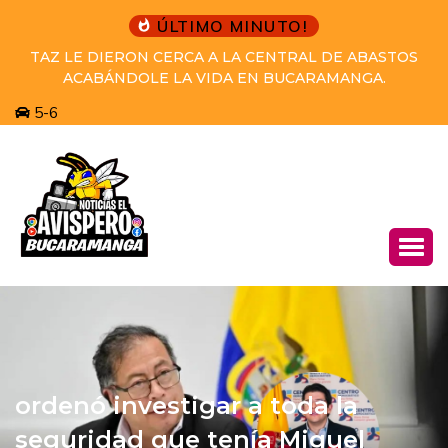
ÚLTIMO MINUTO!
PRETENDÍA HUIR A VENEZUELA DESPUÉS DE
COMETER EL HOMICIDIO Y EL GRUPO DE CAPTURAS
DEL CTI Y LA SIJIN LO CAPTURARON.
5-6
ordenó investigar a toda la