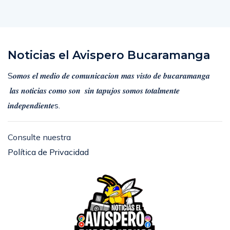
Noticias el Avispero Bucaramanga
S𝒐𝒎𝒐𝒔 𝒆𝒍 𝒎𝒆𝒅𝒊𝒐 𝒅𝒆 𝒄𝒐𝒎𝒖𝒏𝒊𝒄𝒂𝒄𝒊𝒐𝒏 𝒎𝒂𝒔 𝒗𝒊𝒔𝒕𝒐 𝒅𝒆 𝒃𝒖𝒄𝒂𝒓𝒂𝒎𝒂𝒏𝒈𝒂
𝒍𝒂𝒔 𝒏𝒐𝒕𝒊𝒄𝒊𝒂𝒔 𝒄𝒐𝒎𝒐 𝒔𝒐𝒏 𝒔𝒊𝒏 𝒕𝒂𝒑𝒖𝒋𝒐𝒔 𝒔𝒐𝒎𝒐𝒔 𝒕𝒐𝒕𝒂𝒍𝒎𝒆𝒏𝒕𝒆
𝒊𝒏𝒅𝒆𝒑𝒆𝒏𝒅𝒊𝒆𝒏𝒕𝒆s.
Consulte nuestra
Política de Privacidad