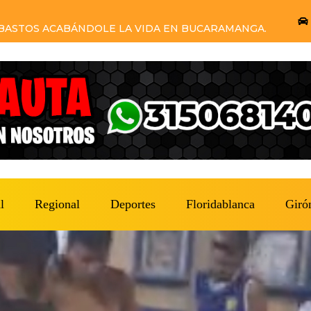
DE COMETER EL HOMICIDIO Y EL GRUPO DE
RON.
l
Regional
Deportes
Floridablanca
Giró