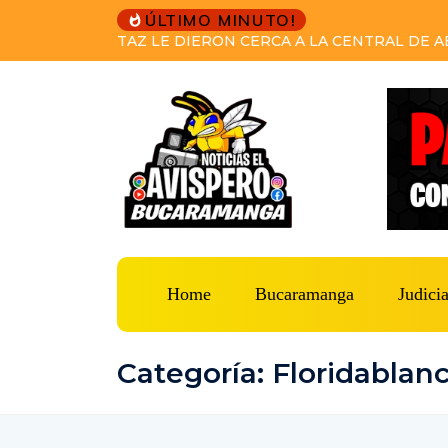
ÚLTIMO MINUTO!
PRETENDÍA HUIR A VENEZUELA DESPUÉS 
CAPTURAS DEL CTI Y LA SIJIN LO CAPTURA
Home
Bucaramanga
Judicia
Categoría: Floridablan