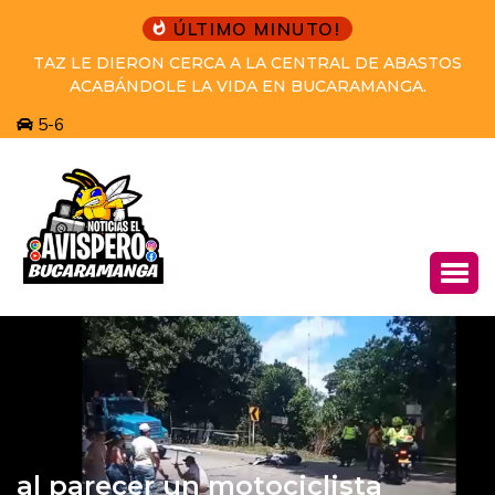
ÚLTIMO MINUTO!
ABASTOS
PRETENDÍA HUIR A VENEZUELA DESPUÉS 
NGA.
COMETER EL HOMICIDIO Y EL GRUPO DE CAPT
DEL CTI Y LA SIJIN LO CAPTURARON.
5-6
al parecer un motociclista