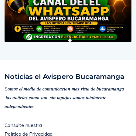
Noticias el Avispero Bucaramanga
S𝒐𝒎𝒐𝒔 𝒆𝒍 𝒎𝒆𝒅𝒊𝒐 𝒅𝒆 𝒄𝒐𝒎𝒖𝒏𝒊𝒄𝒂𝒄𝒊𝒐𝒏 𝒎𝒂𝒔 𝒗𝒊𝒔𝒕𝒐 𝒅𝒆 𝒃𝒖𝒄𝒂𝒓𝒂𝒎𝒂𝒏𝒈𝒂
𝒍𝒂𝒔 𝒏𝒐𝒕𝒊𝒄𝒊𝒂𝒔 𝒄𝒐𝒎𝒐 𝒔𝒐𝒏 𝒔𝒊𝒏 𝒕𝒂𝒑𝒖𝒋𝒐𝒔 𝒔𝒐𝒎𝒐𝒔 𝒕𝒐𝒕𝒂𝒍𝒎𝒆𝒏𝒕𝒆
𝒊𝒏𝒅𝒆𝒑𝒆𝒏𝒅𝒊𝒆𝒏𝒕𝒆s.
Consulte nuestra
Política de Privacidad